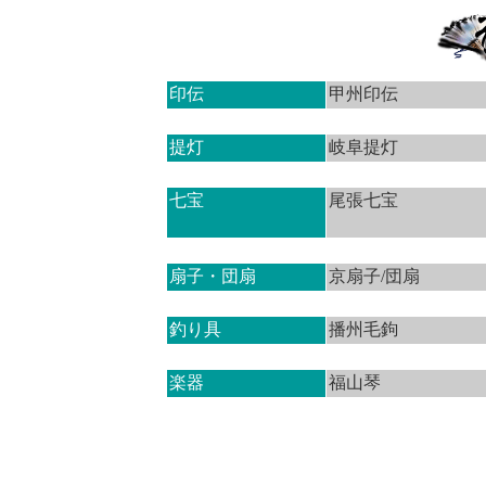
印伝
甲州印伝
提灯
岐阜提灯
七宝
尾張七宝
扇子・団扇
京扇子/団扇
釣り具
播州毛鉤
楽器
福山琴